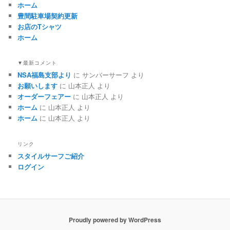
ホーム
豊間駐車場契約更新
お店のTシャツ
ホーム
▼最新コメント
NSA福島支部より
に
サンバーサーフ
より
お願いします
に
山本正人
より
オーダーフェアー
に
山本正人
より
ホーム
に
山本正人
より
ホーム
に
山本正人
より
リンク
スタイルサーフご紹介
ログイン
Proudly powered by WordPress