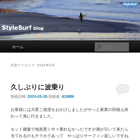
メ
サ
Blog
イ
ブ
ン
コ
コ
ン
STYLESURF
ン
テ
テ
ン
ン
ツ
メ
検
ホーム
ツ
へ
イ
索
へ
移
ン
移
動
メ
月別アーカイブ:
2024年5月
動
ニ
ュ
ー
久しぶりに波乗り
投稿日時:
2024-05-26
投稿者:
ADMIN
お客様には大変ご迷惑をおかけしましたがやっと家業の田植え終
わって海に行きました。
セット腰腹で地形悪く中々乗れなかったですが潮が引いて来たら
当てれるのもチラホラあって やっぱりサーフィン楽しいですね