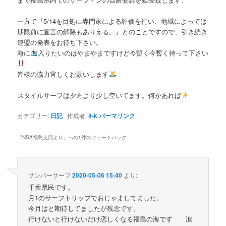
一方で『5/14を目処に専門家による評価を行い、地域によっては
期限前に宣言の解除もありえる。』とのことですので、引き続き
連盟の発表をお待ち下さい。
海に
入りたいのはやまやまですけど今暫く今暫く待って下さい
皆様の協力宜しくお願いします
スタイルサーフは夕方より少し空いてます。何かあれば
カテゴリー:
日記
作成者:
it-k
パーマリンク
「
NSA福島支部より
」への1件のフィードバック
サンバーサーフ
2020-05-06 15:40
より:
千葉県民です。
月1のサーフトリップでおじゃましてました。
今月はと期待してましたが残念です。
行けないと行けないだけ恋しくなる福島の海です 涙