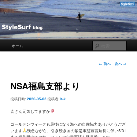
メ
Blog
イ
ン
コ
STYLESURF
ン
テ
ン
メ
検
ホーム
ツ
イ
索
へ
ン
移
メ
投
←
前へ
次へ
→
動
ニ
稿
ュ
ナ
ー
ビ
NSA福島支部より
ゲ
ー
投稿日時:
2020-05-05
投稿者:
it-k
シ
ョ
皆さん元気してますか
ン
ゴールデンウィークも最後になり海への自粛協力ありがとうござ
います
残念ながら、引き続き国の緊急事態宣言延長に伴い5/31
まで福島県内でのサーフィンの自粛要請を延長致します。