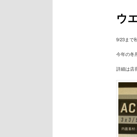
ュ
ー
ウ
9/23
今年の冬
詳細は店