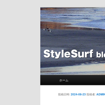
メ
Blog
イ
ン
STYLESURF
コ
ン
テ
ン
ツ
へ
移
動
メ
ホーム
イ
ン
メ
投稿日時:
2024-08-23
投稿者:
ADMI
ニ