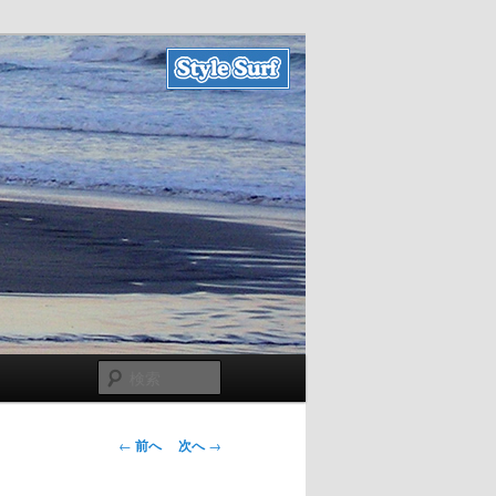
検
索
投
←
前へ
次へ
→
稿